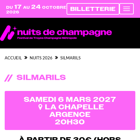
17
24
DU
AU
OCTOBRE
BILLETTERIE
Affich
2026
nav
ACCUEIL
NUITS 2026
SILMARILS
SILMARILS
SAMEDI 6 MARS
2027
LA CHAPELLE
ARGENCE
20H30
À PARTIR DE 30€ (HORS