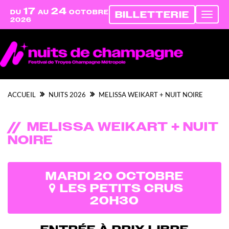
17
24
DU
AU
OCTOBRE
BILLETTERIE
Affich
2026
nav
ACCUEIL
NUITS 2026
MELISSA WEIKART + NUIT NOIRE
MELISSA WEIKART + NUIT
NOIRE
MARDI 20 OCTOBRE
LES PETITS CRUS
20H30