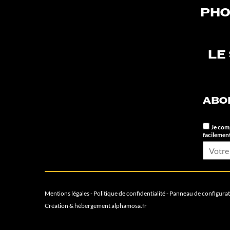
PHO
LE
ABO
Je comp
facilement
Mentions légales
-
Politique de confidentialité
-
Panneau de configura
Création & hébergement
alphamosa.fr