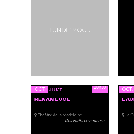
LUNDI 19 OCT.
lun.
lun.
19
19
20h30
OCT.
OCT.
RENAN LUCE
LAU
Théâtre de la Madeleine
Le C
Des Nuits en concerts