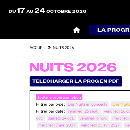
17
24
DU
AU
OCTOBRE 2026
LA PROG
ACCUEIL
NUITS 2026
NUITS 2026
TÉLÉCHARGER LA PROG EN PDF
Toute la programmation
Filtrer par type :
Des Nuits en concerts
Des Nuits
Filtrer par date :
vendredi 25 sept.
vendredi 16 o
oct.
samedi 24 oct.
vendredi 6 nov.
mercredi 
mercredi 7 avr. 2027
vendredi 23 avr. 2027
ve
ven.