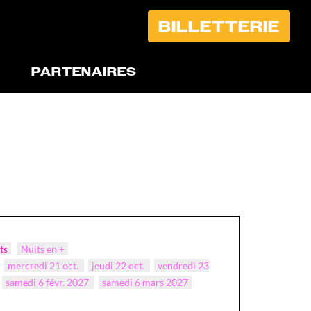
BILLETTERIE
PARTENAIRES
ts
Nuits en +
mercredi 21 oct.
jeudi 22 oct.
vendredi 23
samedi 6 févr. 2027
samedi 6 mars 2027