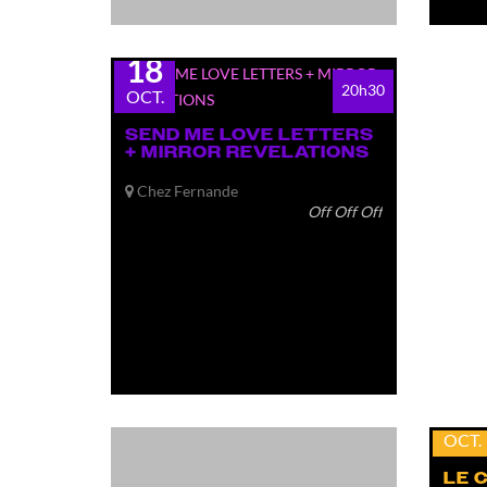
dim.
18
20h30
OCT.
SEND ME LOVE LETTERS
+ MIRROR REVELATIONS
Chez Fernande
Off Off Off
lun.
19
OCT.
LE 