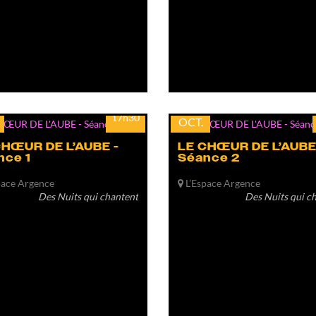
dim.
18
17h30
OCT.
CHŒUR DE L’AUBE -
LE CHŒUR DE L’AUBE
nce 1
Séance 2
pace Argence
L’Espace Argence
Des Nuits qui chantent
Des Nuits qui c