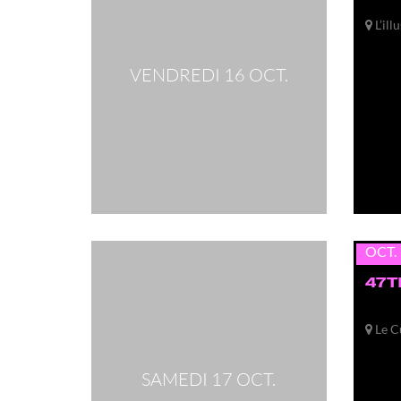
L’ill
VENDREDI 16 OCT.
sam.
17
OCT.
47T
Le C
SAMEDI 17 OCT.