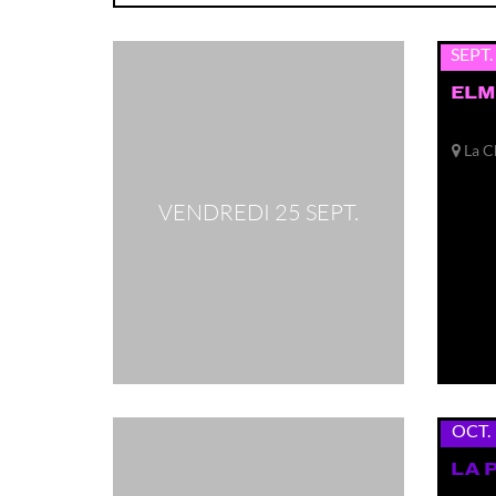
25
SEPT.
ELM
La C
VENDREDI 25 SEPT.
ven.
16
OCT.
LA 