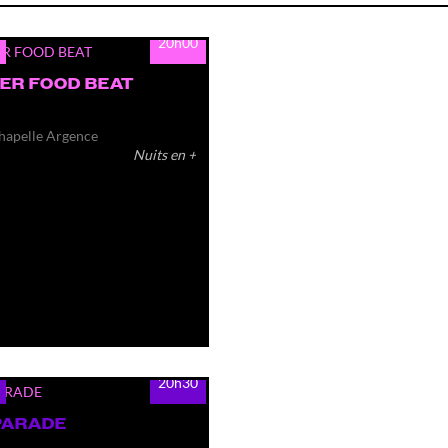
20h00
ER FOOD BEAT
hapelle Argence
Nuits en +
20h30
PARADE