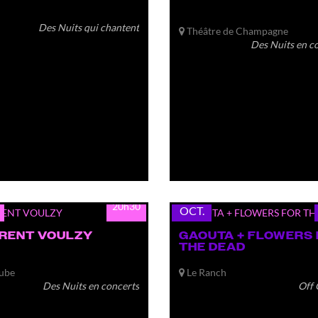
Des Nuits qui chantent
Théâtre de Champagne
Des Nuits en c
lun.
19
20h30
OCT.
RENT VOULZY
GAOUTA + FLOWERS
THE DEAD
ube
Le Ranch
Des Nuits en concerts
Off 