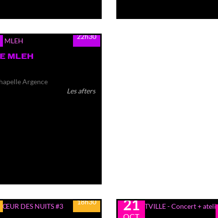
22h30
E MLEH
hapelle Argence
Les afters
mer.
21
18h30
OCT.