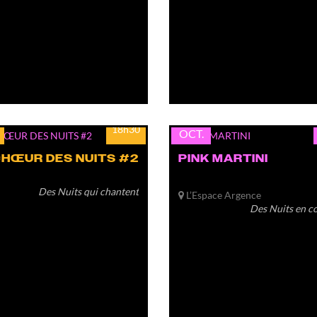
mar.
20
18h30
OCT.
CHŒUR DES NUITS #2
PINK MARTINI
Des Nuits qui chantent
L’Espace Argence
Des Nuits en c