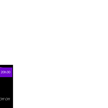
20h30
Off Off