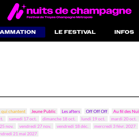
RAMMATION
LE FESTIVAL
INFOS
 qui chantent
Jeune Public
Les afters
Off Off Off
Au fil des Nui
ct.
samedi 17 oct.
dimanche 18 oct.
lundi 19 oct.
mardi 20 oct.
25 nov.
vendredi 27 nov.
vendredi 18 déc.
mercredi 3 févr. 2027
ndredi 21 mai 2027