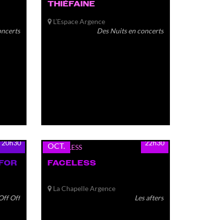
THIÉFAINE
L’Espace Argence
oncerts
Des Nuits en concerts
lun.
19
20h30
22h30
OCT.
 FOR
FACELESS
La Chapelle Argence
Off Off
Les afters