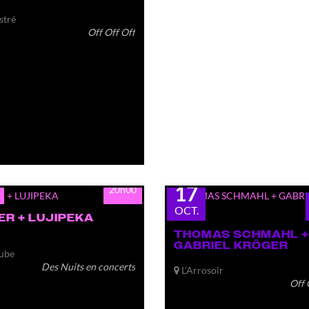
ustré
Off Off Off
sam.
17
20h00
OCT.
ER + LUJIPEKA
THOMAS SCHMAHL +
GABRIEL KRÖGER
ube
Des Nuits en concerts
L’Arrosoir
Off 