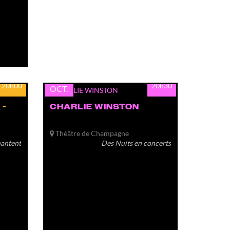
dim.
18
20h00
20h30
OCT.
 -
CHARLIE WINSTON
Théâtre de Champagne
hantent
Des Nuits en concerts