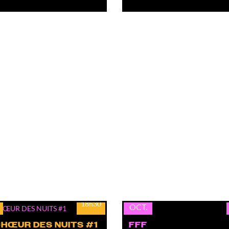
lun.
19
18h30
OCT.
CHŒUR DES NUITS #1
FFF