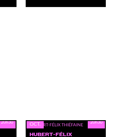
lun.
19
20h30
20h30
OCT.
HUBERT-FÉLIX