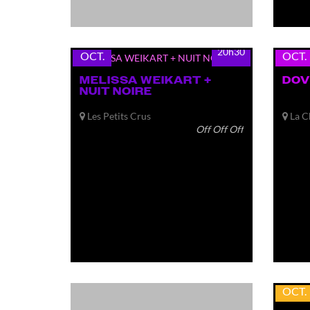
mar.
mar.
20
20
20h30
OCT.
OCT.
MELISSA WEIKART +
DOV
NUIT NOIRE
Les Petits Crus
La C
Off Off Off
mer.
21
OCT.