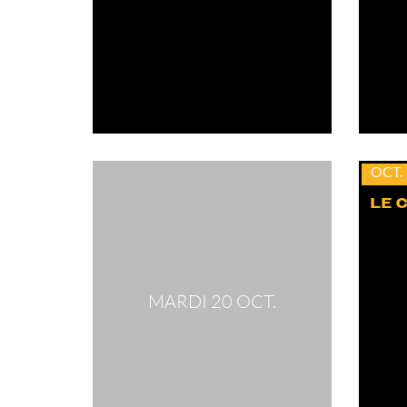
mar.
20
OCT.
LE 
MARDI 20 OCT.