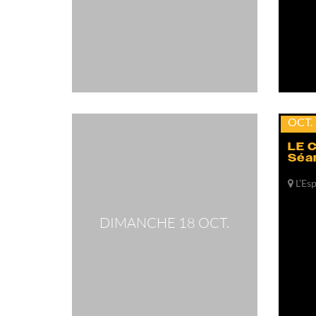
dim.
18
OCT.
LE 
Séa
L’Es
DIMANCHE 18 OCT.